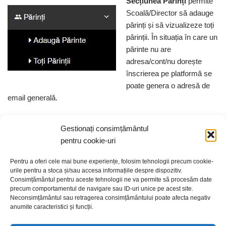
Secțiunea Părinți
permite
Scoală/Director să adauge
părinți și să vizualizeze toți
părinții. În situația în care un
părinte nu are
adresa/cont/nu dorește
înscrierea pe platformă se
poate genera o adresă de
email generală.
Gestionați consimțământul
pentru cookie-uri
Secțiunea Clase
permite
Scoală/Director să
Pentru a oferi cele mai bune experiențe, folosim tehnologii precum cookie-
vizualizeze atât clasa
urile pentru a stoca și/sau accesa informațiile despre dispozitiv.
Consimțământul pentru aceste tehnologii ne va permite să procesăm date
despre care dorește să
precum comportamentul de navigare sau ID-uri unice pe acest site.
obțină informații, cât și
Neconsimțământul sau retragerea consimțământului poate afecta negativ
rezultatele obținute de elevi
anumite caracteristici și funcții.
de-a lungul unui semestru,