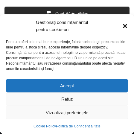
Cont Părinte/Elev
Gestionați consimțământul
pentru cookie-uri
Cont Elev
Pentru a oferi cele mai bune experiențe, folosim tehnologii precum cookie-
urile pentru a stoca și/sau accesa informațiile despre dispozitiv.
Consimțământul pentru aceste tehnologii ne va permite să procesăm date
precum comportamentul de navigare sau ID-uri unice pe acest site.
Neconsimțământul sau retragerea consimțământului poate afecta negativ
Cont Părinte
anumite caracteristici și funcții.
Accept
Refuz
Vizualizați preferințele
© 2026
Fundatia Orange
|
Termenii și Condiții
|
Politica de
Cookie Policy
Politica de Confidențialitate
Confidențialitate
|
Politica Cookie
|
Acord de prelucrare a datelor